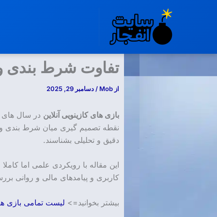
رش
ه
حتوا
تفاوت شرط بندی ورز
از
Mob
/
دسامبر 29, 2025
بازی های کازینویی آنلاین
در سال های اخ
نقطه تصمیم گیری میان شرط بندی ورزشی
دقیق و تحلیلی بشناسند.
این مقاله با رویکردی علمی اما کاملا
کاربری و پیامدهای مالی و روانی بررس
بیشتر بخوانید=>
لیست تمامی بازی ها