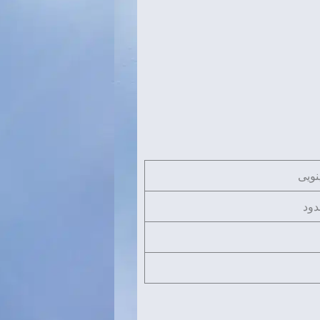
نویی
دود